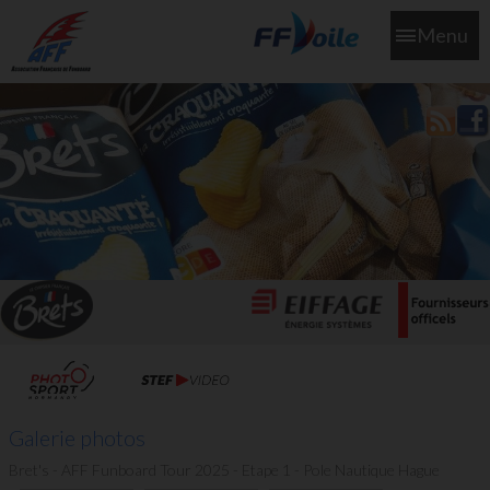
Menu
L'aff soutient les SNS253 et SNS604 qui veillent sur nous pour
que l'eau salée n'ait jamais le goût des larmes
Galerie photos
Bret's - AFF Funboard Tour 2025 - Etape 1 - Pole Nautique Hague