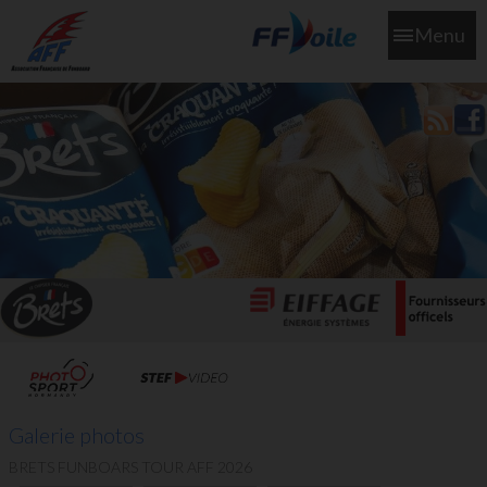
Menu
L'aff soutient les SNS253 et SNS604 qui veillent sur nous pour
que l'eau salée n'ait jamais le goût des larmes
Galerie photos
BRETS FUNBOARS TOUR AFF 2026