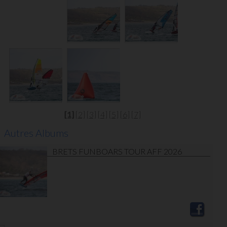
[1]
[2]
[3]
[4]
[5]
[6]
[7]
Autres Albums
BRETS FUNBOARS TOUR AFF 2026