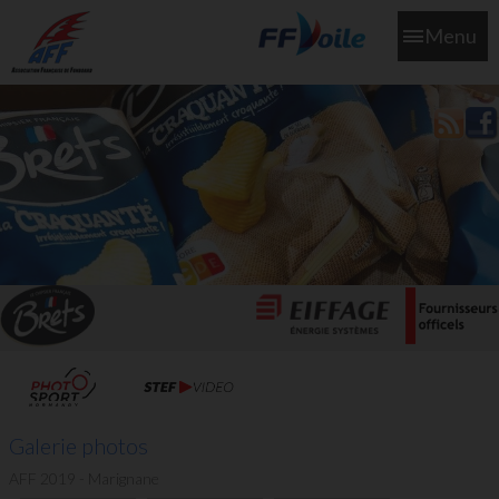
Menu
L'aff soutient les SNS253 et SNS604 qui veillent sur nous pour
que l'eau salée n'ait jamais le goût des larmes
Galerie photos
AFF 2019 - Marignane