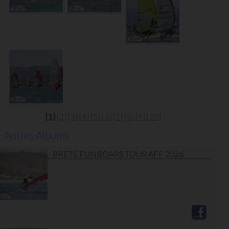
[1]
[2]
[3]
[4]
[5]
[6]
[7]
[8]
[9]
[10]
Autres Albums
BRETS FUNBOARS TOUR AFF 2026