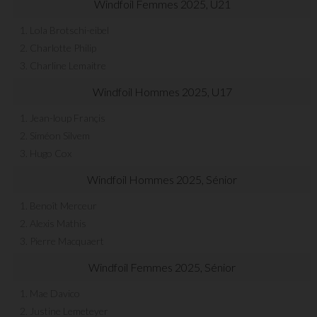
Windfoil Femmes 2025, U21
1. Lola Brotschi-eibel
2. Charlotte Philip
3. Charline Lemaitre
Windfoil Hommes 2025, U17
1. Jean-loup Françis
2. Siméon Silvem
3. Hugo Cox
Windfoil Hommes 2025, Sénior
1. Benoît Merceur
2. Alexis Mathis
3. Pierre Macquaert
Windfoil Femmes 2025, Sénior
1. Mae Davico
2. Justine Lemeteyer