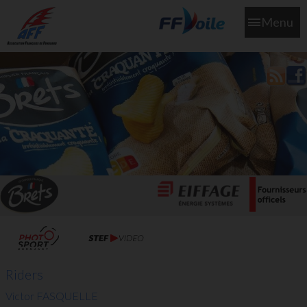
Menu
L'aff soutient les SNS253 et SNS604 qui veillent sur nous pour
que l'eau salée n'ait jamais le goût des larmes
Riders
Victor FASQUELLE