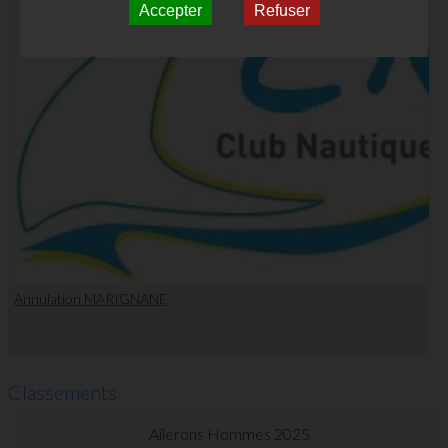
Accepter
Refuser
Annulation MARIGNANE
Classements
Ailerons Hommes 2025