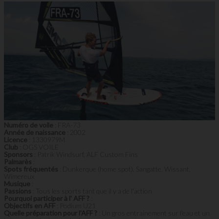
Numéro de voile
: FRA-73
Année de naissance
: 2002
Licence
: 1330979M
Club
: OGS VOILE
Sponsors
: Patrik Windsurf, ALF Custom Fins
Palmarès
:
Spots fréquentés
: Dunkerque (home spot), Sangatte, Wissant,
Wimereux
Musique
:
Passions
: Tous les sports tant que il y a de l'action
Pourquoi participer à l' AFF ?
:
Objectifs en AFF
: Podium U21
Quelle préparation pour l'AFF ?
: Un gros entrainement sur l'eau et un