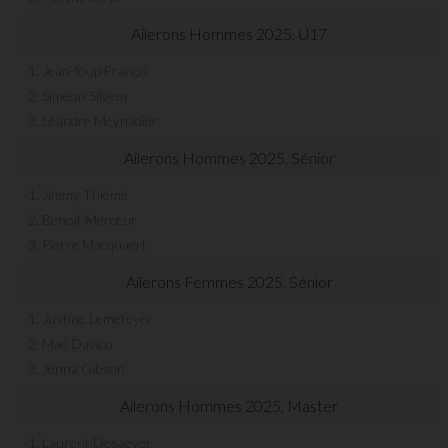
Ailerons Hommes 2025, U17
1. Jean-loup Françis
2. Siméon Silvem
3. Léandre Meynadier
Ailerons Hommes 2025, Sénior
1. Jimmy Thiémé
2. Benoit Merceur
3. Pierre Macquaert
Ailerons Femmes 2025, Sénior
1. Justine Lemeteyer
2. Maé Davico
3. Jenna Gibson
Ailerons Hommes 2025, Master
1. Laurent Desaever