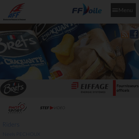
Menu
L'aff soutient les SNS253 et SNS604 qui veillent sur nous pour
que l'eau salée n'ait jamais le goût des larmes
Riders
Neels PECHOUX