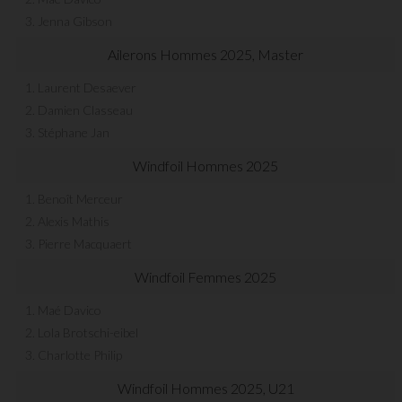
3. Jenna Gibson
Ailerons Hommes 2025, Master
1. Laurent Desaever
2. Damien Classeau
3. Stéphane Jan
Windfoil Hommes 2025
1. Benoît Merceur
2. Alexis Mathis
3. Pierre Macquaert
Windfoil Femmes 2025
1. Maé Davico
2. Lola Brotschi-eibel
3. Charlotte Philip
Windfoil Hommes 2025, U21