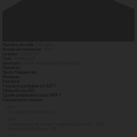
Numéro de voile
: FRA-666
Année de naissance
: 2005
Licence
: 1336072S
Club
: WANALAO
Sponsors
: Patrik Windsurfing, Windy Sails
Palmarès
:
Spots fréquentés
:
Musique
:
Passions
:
Pourquoi participer à l' AFF ?
:
Objectifs en AFF
:
Quelle préparation pour l'AFF ?
:
Classements connus
:
2019 :
Fire Race 120 Minimes : 1
2020 :
Championnat de France Funboard Slalom AFF : 100
Fire Race 120 espoirs : 12
2021 :