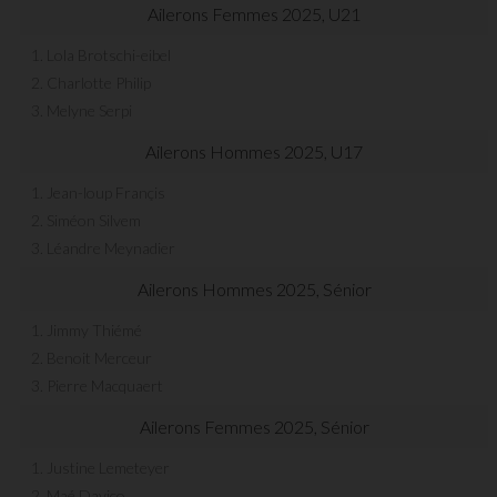
Ailerons Femmes 2025, U21
1. Lola Brotschi-eibel
2. Charlotte Philip
3. Melyne Serpi
Ailerons Hommes 2025, U17
1. Jean-loup Françis
2. Siméon Silvem
3. Léandre Meynadier
Ailerons Hommes 2025, Sénior
1. Jimmy Thiémé
2. Benoit Merceur
3. Pierre Macquaert
Ailerons Femmes 2025, Sénior
1. Justine Lemeteyer
2. Maé Davico