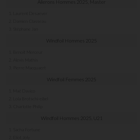
Ailerons Hommes 2025, Master
1. Laurent Desaever
2. Damien Classeau
3. Stéphane Jan
Windfoil Hommes 2025
1. Benoît Merceur
2. Alexis Mathis
3. Pierre Macquaert
Windfoil Femmes 2025
1. Maé Davico
2. Lola Brotschi-eibel
3. Charlotte Philip
Windfoil Hommes 2025, U21
1. Sacha Fortune
2. Eliot Joly