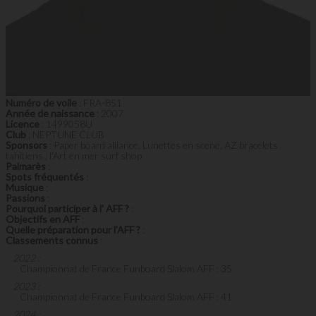
Numéro de voile
: FRA-851
Année de naissance
: 2007
Licence
: 1499058U
Club
: NEPTUNE CLUB
Sponsors
: Paper board alliance, Lunettes en scene, AZ bracelets
tahitiens , l'Art en mer surf shop
Palmarès
:
Spots fréquentés
:
Musique
:
Passions
:
Pourquoi participer à l' AFF ?
:
Objectifs en AFF
:
Quelle préparation pour l'AFF ?
:
Classements connus
:
2022 :
Championnat de France Funboard Slalom AFF : 35
2023 :
Championnat de France Funboard Slalom AFF : 41
2024 :