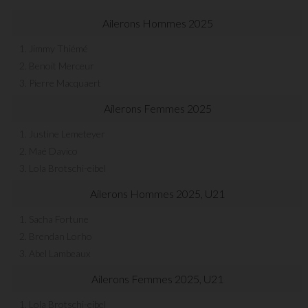
Ailerons Hommes 2025
1. Jimmy Thiémé
2. Benoit Merceur
3. Pierre Macquaert
Ailerons Femmes 2025
1. Justine Lemeteyer
2. Maé Davico
3. Lola Brotschi-eibel
Ailerons Hommes 2025, U21
1. Sacha Fortune
2. Brendan Lorho
3. Abel Lambeaux
Ailerons Femmes 2025, U21
1. Lola Brotschi-eibel