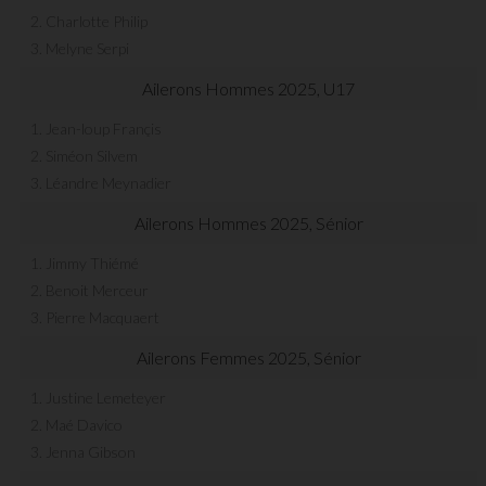
2. Charlotte Philip
3. Melyne Serpi
Ailerons Hommes 2025, U17
1. Jean-loup Françis
2. Siméon Silvem
3. Léandre Meynadier
Ailerons Hommes 2025, Sénior
1. Jimmy Thiémé
2. Benoit Merceur
3. Pierre Macquaert
Ailerons Femmes 2025, Sénior
1. Justine Lemeteyer
2. Maé Davico
3. Jenna Gibson