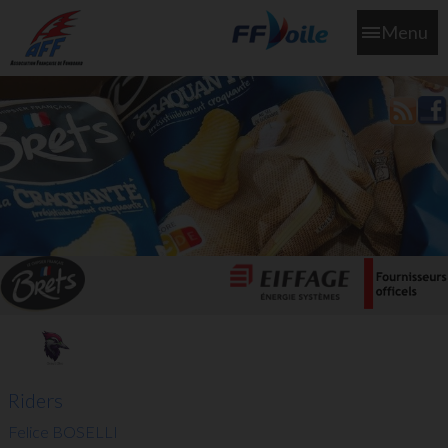
Menu
L'aff soutient les SNS253 et SNS604 qui veillent sur nous pour
que l'eau salée n'ait jamais le goût des larmes
Riders
Felice BOSELLI