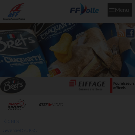
Menu
L'aff soutient les SNS253 et SNS604 qui veillent sur nous pour
que l'eau salée n'ait jamais le goût des larmes
Riders
Gwenael GUIGO