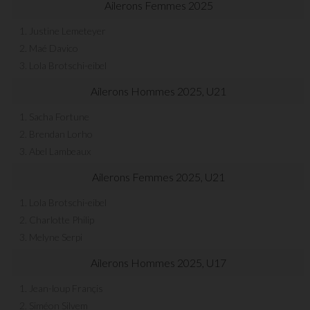
Ailerons Femmes 2025
1. Justine Lemeteyer
2. Maé Davico
3. Lola Brotschi-eibel
Ailerons Hommes 2025, U21
1. Sacha Fortune
2. Brendan Lorho
3. Abel Lambeaux
Ailerons Femmes 2025, U21
1. Lola Brotschi-eibel
2. Charlotte Philip
3. Melyne Serpi
Ailerons Hommes 2025, U17
1. Jean-loup Françis
2. Siméon Silvem