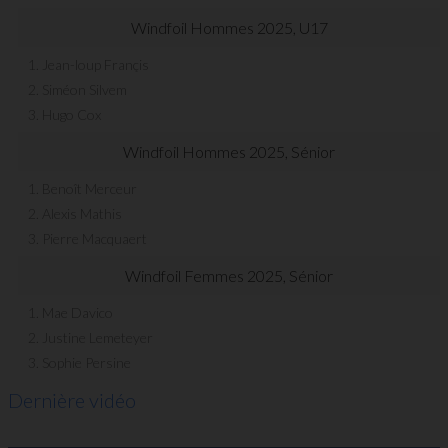
Windfoil Hommes 2025, U17
1. Jean-loup Françis
2. Siméon Silvem
3. Hugo Cox
Windfoil Hommes 2025, Sénior
1. Benoît Merceur
2. Alexis Mathis
3. Pierre Macquaert
Windfoil Femmes 2025, Sénior
1. Mae Davico
2. Justine Lemeteyer
3. Sophie Persine
Dernière vidéo