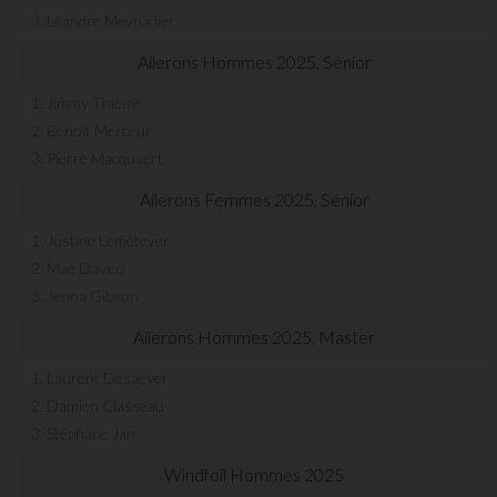
3. Léandre Meynadier
Ailerons Hommes 2025, Sénior
1. Jimmy Thiémé
2. Benoit Merceur
3. Pierre Macquaert
Ailerons Femmes 2025, Sénior
1. Justine Lemeteyer
2. Maé Davico
3. Jenna Gibson
Ailerons Hommes 2025, Master
1. Laurent Desaever
2. Damien Classeau
3. Stéphane Jan
Windfoil Hommes 2025