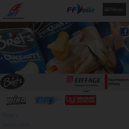
Menu
L'aff soutient les SNS253 et SNS604 qui veillent sur nous pour
que l'eau salée n'ait jamais le goût des larmes
Riders
Gaetan OBIN