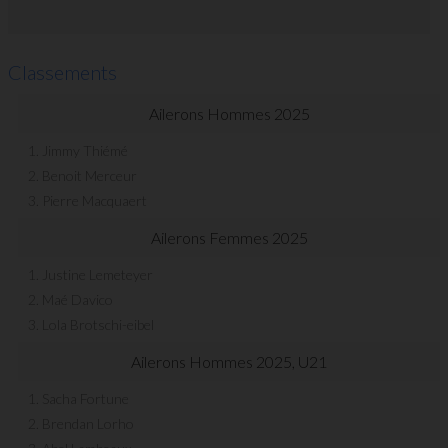
Classements
Ailerons Hommes 2025
1. Jimmy Thiémé
2. Benoit Merceur
3. Pierre Macquaert
Ailerons Femmes 2025
1. Justine Lemeteyer
2. Maé Davico
3. Lola Brotschi-eibel
Ailerons Hommes 2025, U21
1. Sacha Fortune
2. Brendan Lorho