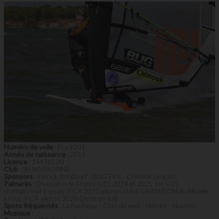
Numéro de voile
: Fra 1001
Année de naissance
: 2011
Licence
: 1443852N
Club
: SN NARBONNE
Sponsors
: Patrick Windsurf - BUG Fins - Chinook Leucate
Palmarès
: Champion de France U15 2024 et 2025 1er U15
championnat Europe IFCA 2025 aileron et foil CHAMPION du Monde
junior IFCA aileron 2026 (2ème en foil)
Spots fréquentés
: La Nautique - Côte du midi - Hyères - Hourtin
Musique
: