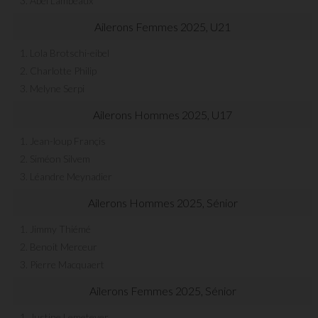
3. Abel Lambeaux
Ailerons Femmes 2025, U21
1. Lola Brotschi-eibel
2. Charlotte Philip
3. Melyne Serpi
Ailerons Hommes 2025, U17
1. Jean-loup Françis
2. Siméon Silvem
3. Léandre Meynadier
Ailerons Hommes 2025, Sénior
1. Jimmy Thiémé
2. Benoit Merceur
3. Pierre Macquaert
Ailerons Femmes 2025, Sénior
1. Justine Lemeteyer