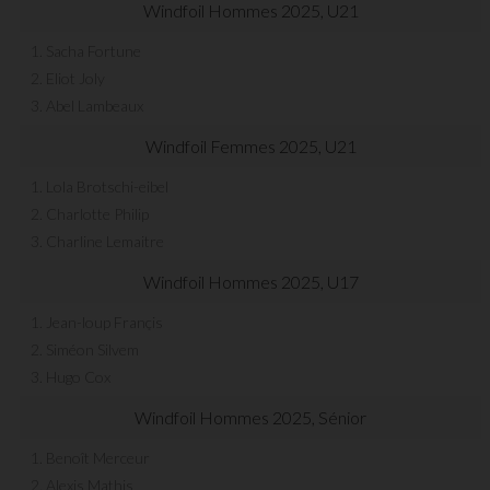
Windfoil Hommes 2025, U21
1. Sacha Fortune
2. Eliot Joly
3. Abel Lambeaux
Windfoil Femmes 2025, U21
1. Lola Brotschi-eibel
2. Charlotte Philip
3. Charline Lemaitre
Windfoil Hommes 2025, U17
1. Jean-loup Françis
2. Siméon Silvem
3. Hugo Cox
Windfoil Hommes 2025, Sénior
1. Benoît Merceur
2. Alexis Mathis