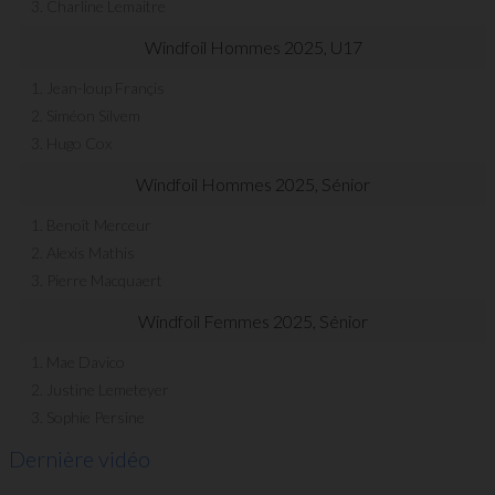
3. Charline Lemaitre
Windfoil Hommes 2025, U17
1. Jean-loup Françis
2. Siméon Silvem
3. Hugo Cox
Windfoil Hommes 2025, Sénior
1. Benoît Merceur
2. Alexis Mathis
3. Pierre Macquaert
Windfoil Femmes 2025, Sénior
1. Mae Davico
2. Justine Lemeteyer
3. Sophie Persine
Dernière vidéo