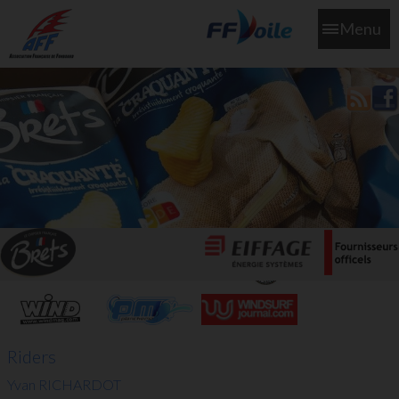
Menu
L'aff soutient les SNS253 et SNS604 qui veillent sur nous pour
que l'eau salée n'ait jamais le goût des larmes
Riders
Yvan RICHARDOT