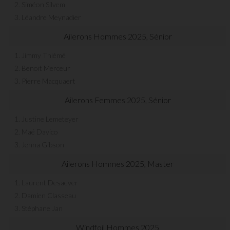
2. Siméon Silvem
3. Léandre Meynadier
Ailerons Hommes 2025, Sénior
1. Jimmy Thiémé
2. Benoit Merceur
3. Pierre Macquaert
Ailerons Femmes 2025, Sénior
1. Justine Lemeteyer
2. Maé Davico
3. Jenna Gibson
Ailerons Hommes 2025, Master
1. Laurent Desaever
2. Damien Classeau
3. Stéphane Jan
Windfoil Hommes 2025