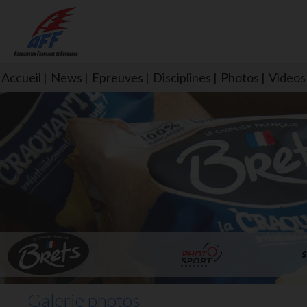
Accueil
News
Epreuves
Disciplines
Photos
Videos
L'aff soutient les SNS253 et S
Galerie photos