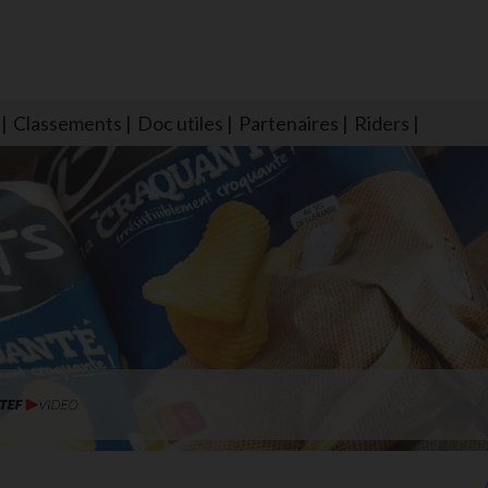
Classements
Doc utiles
Partenaires
Riders
NS604 qui veillent sur nous pour que l'eau salée n'ait jamais le goû
larmes