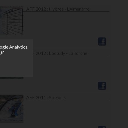
AFF 2012 : Hyères - L'Almanarre
ogle Analytics.
s
)?
AFF 2012 : Loctudy - La Torche
AFF 2011 : Six Fours