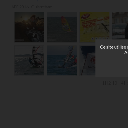
AFF 2016 : Ouistreham
Ce site utilis
A
[1]
[2]
[3]
[4]
[