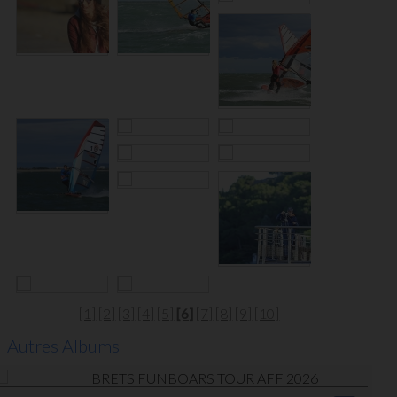
[1]
[2]
[3]
[4]
[5]
[6]
[7]
[8]
[9]
[10]
Autres Albums
BRETS FUNBOARS TOUR AFF 2026