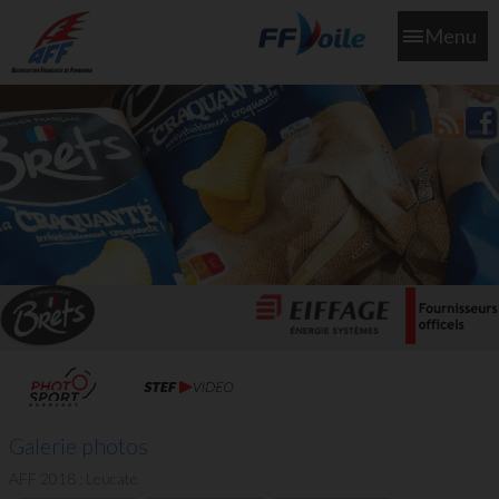
Menu
L'aff soutient les SNS253 et SNS604 qui veillent sur nous pour
que l'eau salée n'ait jamais le goût des larmes
Galerie photos
AFF 2018 : Leucate