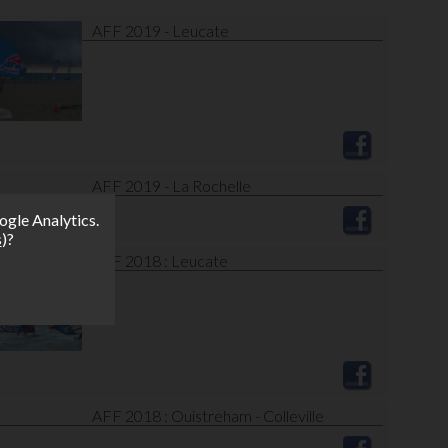
AFF 2019 - Leucate
AFF 2019 - La Rochelle
ogle Analytics.
s
)?
AFF 2018 : Leucate
AFF 2018 : Ouistreham - Colleville