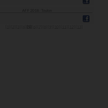
AFF 2018 : Toulon
[1]
[2]
[3]
[4]
[5]
[6]
[7]
[8]
[9]
[10]
[11]
[12]
[13]