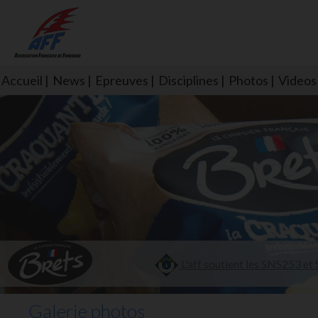
Accueil
News
Epreuves
Disciplines
Photos
Videos
L'aff soutient les SNS253 et S
Galerie photos