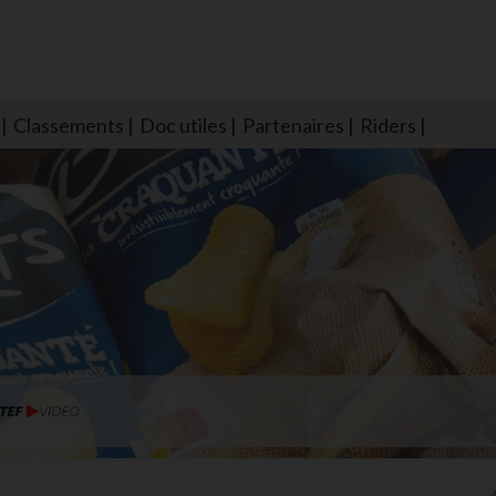
Classements
Doc utiles
Partenaires
Riders
NS604 qui veillent sur nous pour que l'eau salée n'ait jamais le goû
larmes