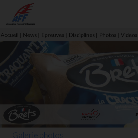
Accueil
News
Epreuves
Disciplines
Photos
Videos
L'aff soutient les SNS253 et S
Galerie photos