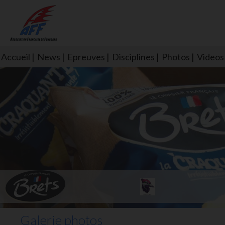
Accueil
News
Epreuves
Disciplines
Photos
Videos
L'aff soutient les SNS253 et S
Galerie photos