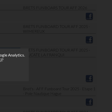
BRETS FUNBOARS TOUR AFF 2026
BRETS FUNBOARD TOUR AFF 2025 -
WIMEREUX
BRETS FUNBOARD TOUR AFF 2025 -
LEUCATE LA FRANQUI
ogle Analytics.
s
)?
Bret's - AFF Funboard Tour 2025 - Etape 1
- Pole Nautique Hague