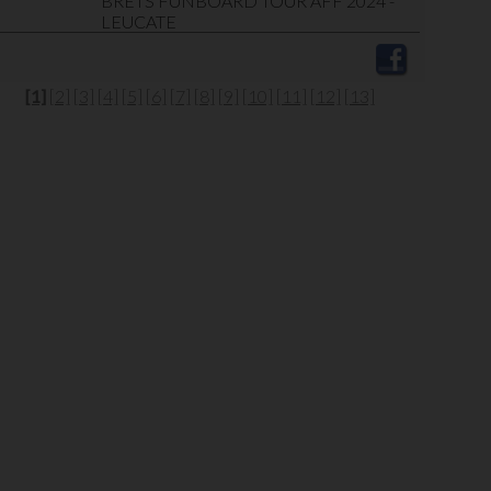
BRETS FUNBOARD TOUR AFF 2024 -
LEUCATE
[1]
[2]
[3]
[4]
[5]
[6]
[7]
[8]
[9]
[10]
[11]
[12]
[13]