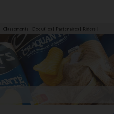
Classements
Doc utiles
Partenaires
Riders
NS604 qui veillent sur nous pour que l'eau salée n'ait jamais le goû
larmes