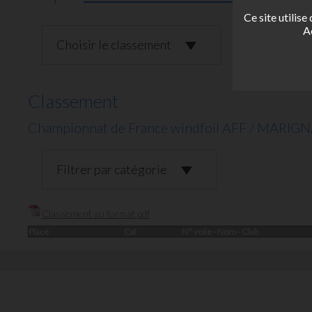
Ce site utilis
A
Choisir le classement
Classement
Championnat de France windfoil AFF / MARIG
Filtrer par catégorie
Classement au format pdf
Place
Cat
N° voile - Nom - Club