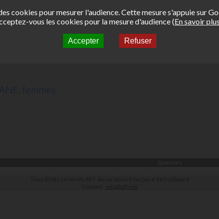
e des cookies pour mesurer l'audience. Cette mesure s'appuie sur Go
cceptez-vous les cookies pour la mesure d'audience (
En savoir plu
Accepter
Refuser
NANE, femmes
Sponsors
Tous droits réservés AFF Association Française de Funboard
Contact :
info@aff.net