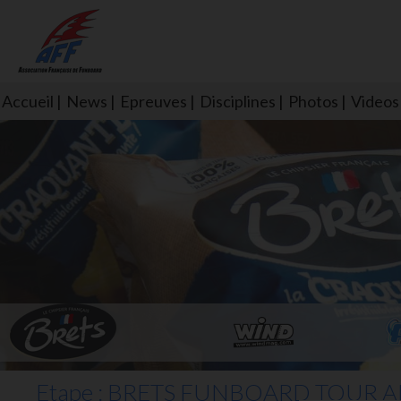
Accueil
News
Epreuves
Disciplines
Photos
Videos
L'aff soutient les SNS253 et S
Etape :
BRETS FUNBOARD TOUR AFF