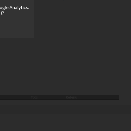
ogle Analytics.
s
)?
Total
Retenu