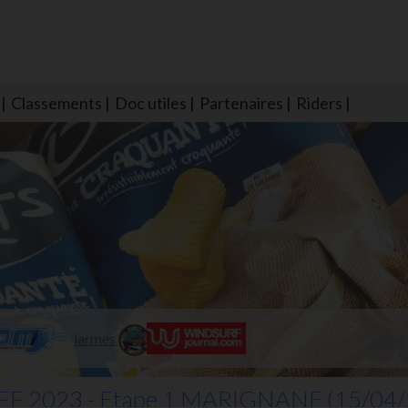
Classements
Doc utiles
Partenaires
Riders
NS604 qui veillent sur nous pour que l'eau salée n'ait jamais le goû
larmes
 2023 - Etape 1 MARIGNANE
(15/04/