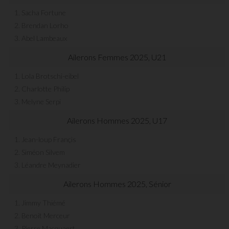
1. Sacha Fortune
2. Brendan Lorho
3. Abel Lambeaux
Ailerons Femmes 2025, U21
1. Lola Brotschi-eibel
2. Charlotte Philip
3. Melyne Serpi
Ailerons Hommes 2025, U17
1. Jean-loup Françis
2. Siméon Silvem
3. Léandre Meynadier
Ailerons Hommes 2025, Sénior
1. Jimmy Thiémé
2. Benoit Merceur
3. Pierre Macquaert