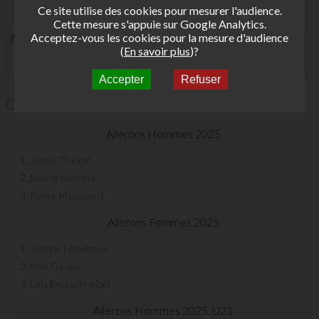
Ce site utilise des cookies pour mesurer l'audience.
Cette mesure s'appuie sur Google Analytics.
Acceptez-vous les cookies pour la mesure d'audience
Annulation MARIGNANE
(
En savoir plus
)?
Accepter
Refuser
Classements
Ailerons Hommes 2025
1. Jimmy Thiémé
2. Benoit Merceur
3. Pierre Macquaert
Ailerons Femmes 2025
1. Justine Lemeteyer
2. Maé Davico
3. Lola Brotschi-eibel
Ailerons Hommes 2025, U21