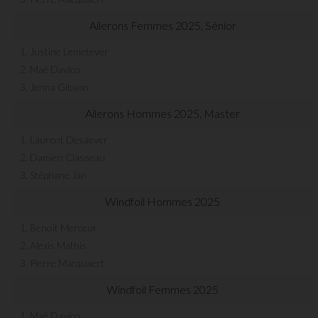
Ailerons Femmes 2025, Sénior
1. Justine Lemeteyer
2. Maé Davico
3. Jenna Gibson
Ailerons Hommes 2025, Master
1. Laurent Desaever
2. Damien Classeau
3. Stéphane Jan
Windfoil Hommes 2025
1. Benoît Merceur
2. Alexis Mathis
3. Pierre Macquaert
Windfoil Femmes 2025
1. Maé Davico