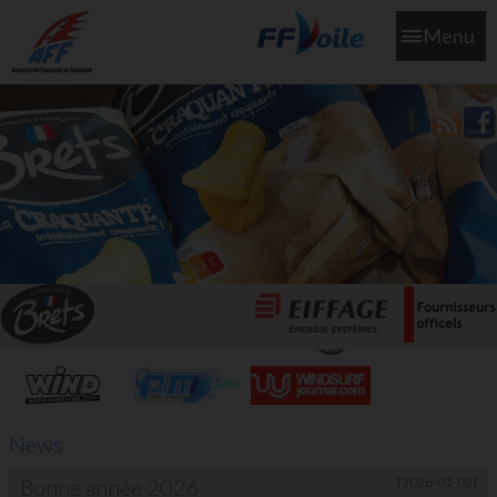
Menu
L'aff soutient les SNS253 et SNS604 qui veillent sur nous pour
que l'eau salée n'ait jamais le goût des larmes
News
Bonne année 2026
[2026-01-02]