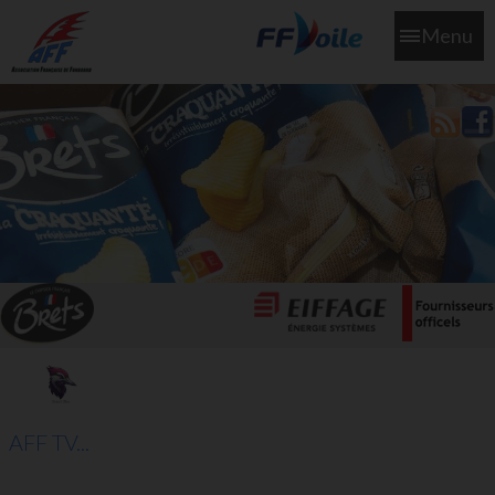
Menu
L'aff soutient les SNS253 et SNS604 qui veillent sur nous pour
que l'eau salée n'ait jamais le goût des larmes
AFF TV...