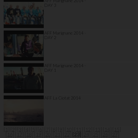
AFF Marignane 2014 -
DAY 3
AFF Marignane 2014 -
DAY 2
AFF Marignane 2014 -
DAY 1
AFF La Ciotat 2014
[1]
[2]
[3]
[4]
[5]
[6]
[7]
[8]
[9]
[10]
[11]
[12]
[13]
[14]
[15]
[16]
[17]
[18]
[19]
[20]
[21]
[22]
[23]
[24]
[25]
[26]
[27]