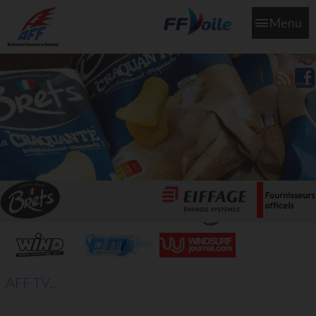
Menu
L'aff soutient les SNS253 et SNS604 qui veillent sur nous pour
que l'eau salée n'ait jamais le goût des larmes
AFF TV...