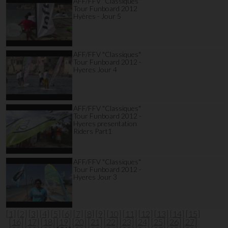
AFF/FFV "Classiques"
Tour Funboard 2012
Hyères - Jour 5
AFF/FFV "Classiques"
Tour Funboard 2012 -
Hyeres Jour 4
AFF/FFV "Classiques"
Tour Funboard 2012 -
Hyeres presentation
Riders Part1
AFF/FFV "Classiques"
Tour Funboard 2012 -
Hyeres Jour 3
[1]
[2]
[3]
[4]
[5]
[6]
[7]
[8]
[9]
[10]
[11]
[12]
[13]
[14]
[15]
[16]
[17]
[18]
[19]
[20]
[21]
[22]
[23]
[24]
[25]
[26]
[27]