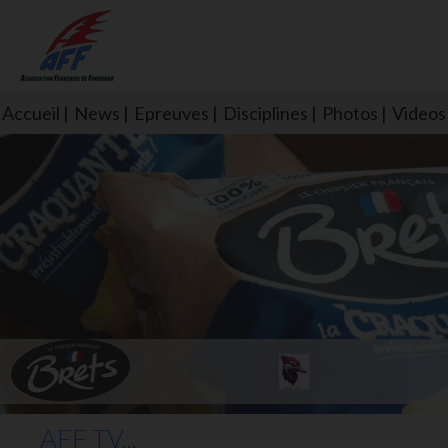
Accueil
News
Epreuves
Disciplines
Photos
Videos
L'aff soutient les SNS253 et S
AFF TV...