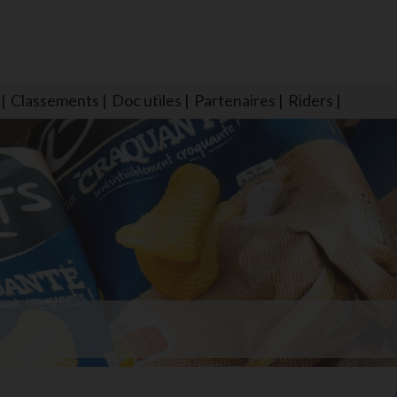
Classements
Doc utiles
Partenaires
Riders
NS604 qui veillent sur nous pour que l'eau salée n'ait jamais le goû
larmes