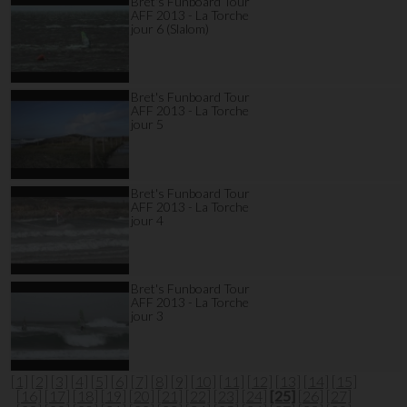
Bret's Funboard Tour
AFF 2013 - La Torche
jour 6 (Slalom)
Bret's Funboard Tour
AFF 2013 - La Torche
jour 5
Bret's Funboard Tour
AFF 2013 - La Torche
jour 4
Bret's Funboard Tour
AFF 2013 - La Torche
jour 3
[1]
[2]
[3]
[4]
[5]
[6]
[7]
[8]
[9]
[10]
[11]
[12]
[13]
[14]
[15]
[16]
[17]
[18]
[19]
[20]
[21]
[22]
[23]
[24]
[25]
[26]
[27]