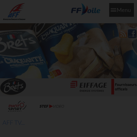
Menu
L'aff soutient les SNS253 et SNS604 qui veillent sur nous pour
que l'eau salée n'ait jamais le goût des larmes
AFF TV...