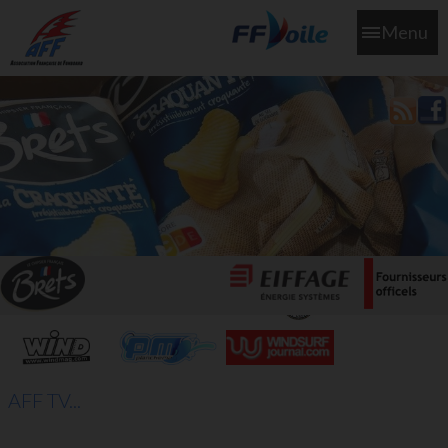
Menu
L'aff soutient les SNS253 et SNS604 qui veillent sur nous pour
que l'eau salée n'ait jamais le goût des larmes
AFF TV...