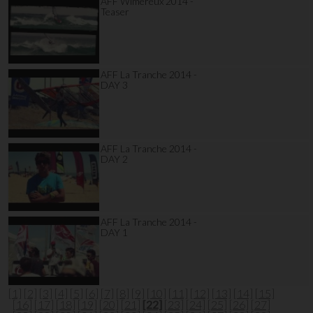
AFF Wimereux 2014 -
Teaser
AFF La Tranche 2014 -
DAY 3
AFF La Tranche 2014 -
DAY 2
AFF La Tranche 2014 -
DAY 1
[1]
[2]
[3]
[4]
[5]
[6]
[7]
[8]
[9]
[10]
[11]
[12]
[13]
[14]
[15]
[16]
[17]
[18]
[19]
[20]
[21]
[22]
[23]
[24]
[25]
[26]
[27]