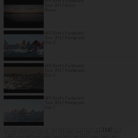
AFF Bret's Funboard
Tour 2017 Brest -
Teaser
AFF Bret's Funboard
Tour 2017 Marignane
Day 3
AFF Bret's Funboard
Tour 2017 Marignane
Day 2
AFF Bret's Funboard
Tour 2017 Marignane
Day 1
[1]
[2]
[3]
[4]
[5]
[6]
[7]
[8]
[9]
[10]
[11]
[12]
[13]
[14]
[15]
[16]
[17]
[18]
[19]
[20]
[21]
[22]
[23]
[24]
[25]
[26]
[27]