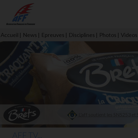
Accueil
News
Epreuves
Disciplines
Photos
Videos
L'aff soutient les SNS253 et S
AFF TV...