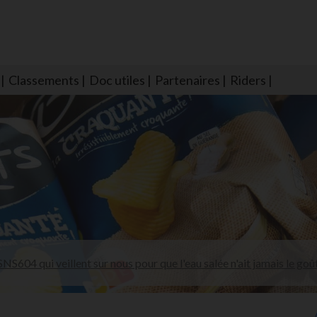
Classements
Doc utiles
Partenaires
Riders
NS604 qui veillent sur nous pour que l'eau salée n'ait jamais le goû
larmes