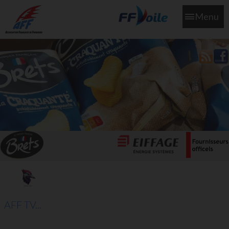
Menu
L'aff soutient les SNS253 et SNS604 qui veillent sur nous pour
que l'eau salée n'ait jamais le goût des larmes
AFF TV...