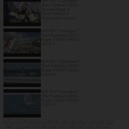
AFF FFV "Classiques"
Tour Funboard 2012 -
Résumé Etape 3
SAINT-MALO &
Classement annuel
AFF FFV "Classiques"
Tour Funboard 2012 -
Etape 3 SAINT-MALO
JOUR 5
AFF FFV "Classiques"
Tour Funboard 2012 -
Etape 3 SAINT-MALO
JOUR 4
AFF FFV "Classiques"
Tour Funboard 2012 -
Etape 3 SAINT-MALO
JOUR 3
[1]
[2]
[3]
[4]
[5]
[6]
[7]
[8]
[9]
[10]
[11]
[12]
[13]
[14]
[15]
[16]
[17]
[18]
[19]
[20]
[21]
[22]
[23]
[24]
[25]
[26]
[27]