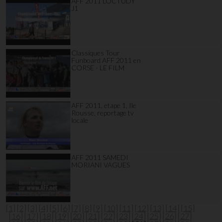
AFF 2011 LOCTUDY
J1
Classiques Tour
Funboard AFF 2011 en
CORSE - LE FILM
AFF 2011, etape 1, Ile
Rousse, reportage tv
locale
AFF 2011 SAMEDI
MORIANI VAGUES
[1]
[2]
[3]
[4]
[5]
[6]
[7]
[8]
[9]
[10]
[11]
[12]
[13]
[14]
[15]
[16]
[17]
[18]
[19]
[20]
[21]
[22]
[23]
[24]
[25]
[26]
[27]