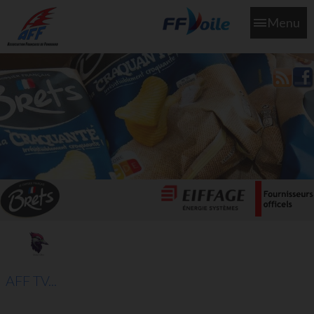
Menu
L'aff soutient les SNS253 et SNS604 qui veillent sur nous pour
que l'eau salée n'ait jamais le goût des larmes
AFF TV...