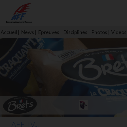
Accueil
News
Epreuves
Disciplines
Photos
Videos
L'aff soutient les SNS253 et S
AFF TV...