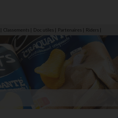
Classements
Doc utiles
Partenaires
Riders
NS604 qui veillent sur nous pour que l'eau salée n'ait jamais le goû
larmes