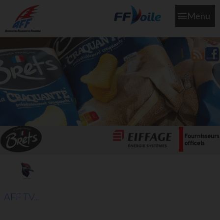
Menu
L'aff soutient les SNS253 et SNS604 qui veillent sur nous pour
que l'eau salée n'ait jamais le goût des larmes
AFF TV...