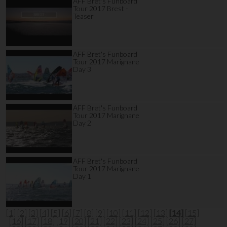
AFF Bret's Funboard
Tour 2017 Brest -
Teaser
AFF Bret's Funboard
Tour 2017 Marignane
Day 3
AFF Bret's Funboard
Tour 2017 Marignane
Day 2
AFF Bret's Funboard
Tour 2017 Marignane
Day 1
[1]
[2]
[3]
[4]
[5]
[6]
[7]
[8]
[9]
[10]
[11]
[12]
[13]
[14]
[15]
[16]
[17]
[18]
[19]
[20]
[21]
[22]
[23]
[24]
[25]
[26]
[27]