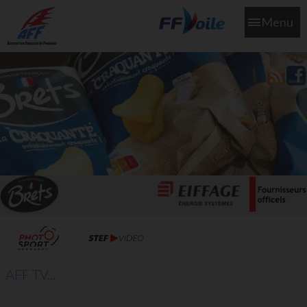
Menu
L'aff soutient les SNS253 et SNS604 qui veillent sur nous pour
que l'eau salée n'ait jamais le goût des larmes
AFF TV...