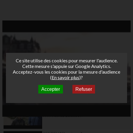
Ce site utilise des cookies pour mesurer l'audience.
Cette mesure s'appuie sur Google Analytics.
Acceptez-vous les cookies pour la mesure d'audience
(
En savoir plus
)?
Accepter
Refuser
Autres vidéos
AFF/FFV "Classiques"
Tour Funboard 2012
Day 6: Free session-
ITW Patrice Belbeoc'h