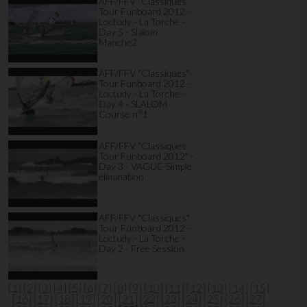
AFF/FFV "Classiques"
Tour Funboard 2012 -
Loctudy - La Torche -
Day 5 - Slalom
Manche2
AFF/FFV "Classiques"
Tour Funboard 2012 -
Loctudy - La Torche -
Day 4 - SLALOM
Course n°1
AFF/FFV "Classiques
Tour Funboard 2012" -
Day 3 - VAGUE-Simple
élimination
AFF/FFV "Classiques"
Tour Funboard 2012 -
Loctudy - La Torche -
Day 2 - Free Session
[1]
[2]
[3]
[4]
[5]
[6]
[7]
[8]
[9]
[10]
[11]
[12]
[13]
[14]
[15]
[16]
[17]
[18]
[19]
[20]
[21]
[22]
[23]
[24]
[25]
[26]
[27]