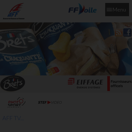
Menu
L'aff soutient les SNS253 et SNS604 qui veillent sur nous pour
que l'eau salée n'ait jamais le goût des larmes
AFF TV...