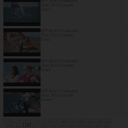
AFF Bret's Funboard
Tour 2015 Leucate
Day3
AFF Bret's Funboard
Tour 2015 Leucate
Day2
AFF Bret's Funboard
Tour 2015 Leucate
Day1
AFF Bret's Funboard
Tour 2015 Leucate
teaser
[1]
[2]
[3]
[4]
[5]
[6]
[7]
[8]
[9]
[10]
[11]
[12]
[13]
[14]
[15]
[16]
[17]
[18]
[19]
[20]
[21]
[22]
[23]
[24]
[25]
[26]
[27]