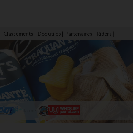
Classements
Doc utiles
Partenaires
Riders
NS604 qui veillent sur nous pour que l'eau salée n'ait jamais le goû
larmes