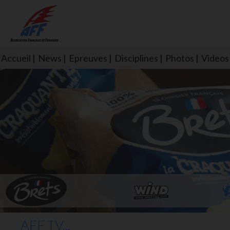
Accueil
News
Epreuves
Disciplines
Photos
Videos
L'aff soutient les SNS253 et S
AFF TV...