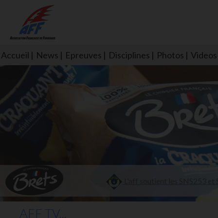
Accueil
News
Epreuves
Disciplines
Photos
Videos
L'aff soutient les SNS253 et S
AFF TV...