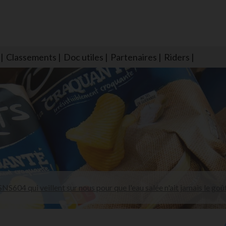
Classements
Doc utiles
Partenaires
Riders
NS604 qui veillent sur nous pour que l'eau salée n'ait jamais le goû
larmes