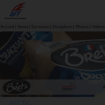
Accueil
News
Epreuves
Disciplines
Photos
Videos
L'aff soutient les SNS253 et S
AFF TV...