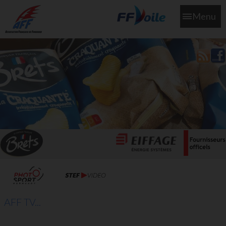
Menu
L'aff soutient les SNS253 et SNS604 qui veillent sur nous pour
que l'eau salée n'ait jamais le goût des larmes
AFF TV...