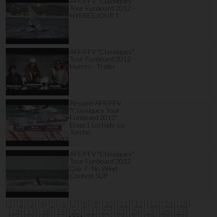
AFF/FFV "Classiques"
Tour Funboard 2012 -
HYERES JOUR 1
AFF/FFV "Classiques"
Tour Funboard 2012
Hyères - Trailer
Résumé AFF/FFV
"Classiques Tour
Funboard 2012"
Etape1 Loctudy-La
Torche
AFF/FFV "Classiques"
Tour Funboard 2012
Day 7 : No Wind -
Contest SUP
[1]
[2]
[3]
[4]
[5]
[6]
[7]
[8]
[9]
[10]
[11]
[12]
[13]
[14]
[15]
[16]
[17]
[18]
[19]
[20]
[21]
[22]
[23]
[24]
[25]
[26]
[27]