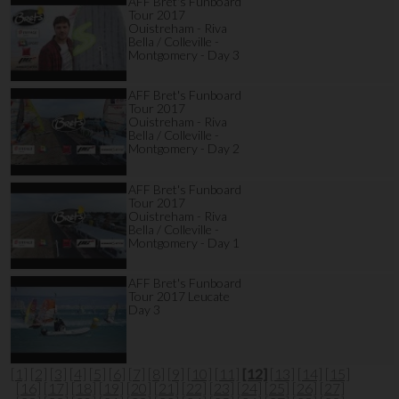
AFF Bret's Funboard
Tour 2017
Ouistreham - Riva
Bella / Colleville -
Montgomery - Day 3
AFF Bret's Funboard
Tour 2017
Ouistreham - Riva
Bella / Colleville -
Montgomery - Day 2
AFF Bret's Funboard
Tour 2017
Ouistreham - Riva
Bella / Colleville -
Montgomery - Day 1
AFF Bret's Funboard
Tour 2017 Leucate
Day 3
[1]
[2]
[3]
[4]
[5]
[6]
[7]
[8]
[9]
[10]
[11]
[12]
[13]
[14]
[15]
[16]
[17]
[18]
[19]
[20]
[21]
[22]
[23]
[24]
[25]
[26]
[27]