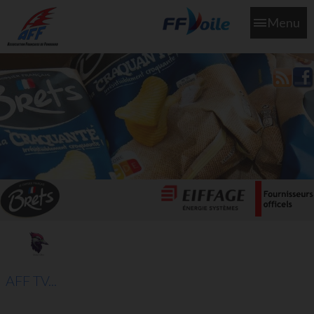
Menu
L'aff soutient les SNS253 et SNS604 qui veillent sur nous pour
que l'eau salée n'ait jamais le goût des larmes
AFF TV...