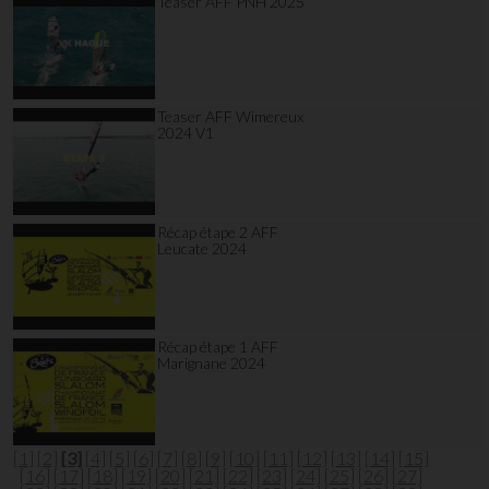
Teaser AFF PNH 2025
Teaser AFF Wimereux
2024 V1
Récap étape 2 AFF
Leucate 2024
Récap étape 1 AFF
Marignane 2024
[1]
[2]
[3]
[4]
[5]
[6]
[7]
[8]
[9]
[10]
[11]
[12]
[13]
[14]
[15]
[16]
[17]
[18]
[19]
[20]
[21]
[22]
[23]
[24]
[25]
[26]
[27]