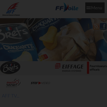
Menu
L'aff soutient les SNS253 et SNS604 qui veillent sur nous pour
que l'eau salée n'ait jamais le goût des larmes
AFF TV...