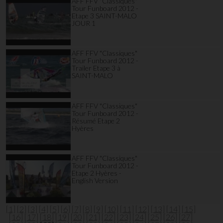
AFF FFV "Classiques"
Tour Funboard 2012 -
Etape 3 SAINT-MALO
JOUR 1
AFF FFV "Classiques"
Tour Funboard 2012 -
Trailer Etape 3 à
SAINT-MALO
AFF FFV "Classiques"
Tour Funboard 2012 -
Résumé Etape 2
Hyères
AFF FFV "Classiques"
Tour Funboard 2012 -
Etape 2 Hyères -
English Version
[1]
[2]
[3]
[4]
[5]
[6]
[7]
[8]
[9]
[10]
[11]
[12]
[13]
[14]
[15]
[16]
[17]
[18]
[19]
[20]
[21]
[22]
[23]
[24]
[25]
[26]
[27]