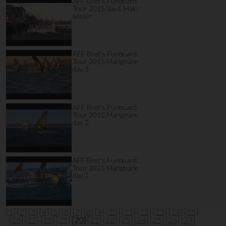
AFF Bret's Funboard
Tour 2015 Saint Malo :
teaser
AFF Bret's Funboard
Tour 2015 Marignane
day 3
AFF Bret's Funboard
Tour 2015 Marignane
day 2
AFF Bret's Funboard
Tour 2015 Marignane
day 1
[1]
[2]
[3]
[4]
[5]
[6]
[7]
[8]
[9]
[10]
[11]
[12]
[13]
[14]
[15]
[16]
[17]
[18]
[19]
[20]
[21]
[22]
[23]
[24]
[25]
[26]
[27]