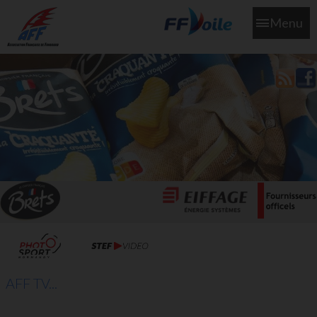
Menu
L'aff soutient les SNS253 et SNS604 qui veillent sur nous pour
que l'eau salée n'ait jamais le goût des larmes
AFF TV...