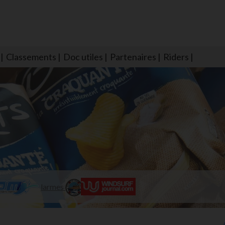
Classements
Doc utiles
Partenaires
Riders
NS604 qui veillent sur nous pour que l'eau salée n'ait jamais le goû
larmes