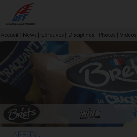
Accueil
News
Epreuves
Disciplines
Photos
Videos
L'aff soutient les SNS253 et S
AFF TV...