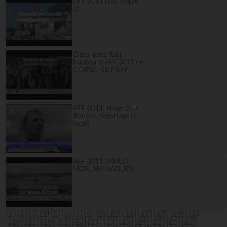
AFF 2011 LOCTUDY
J1
Classiques Tour
Funboard AFF 2011 en
CORSE - LE FILM
AFF 2011, etape 1, Ile
Rousse, reportage tv
locale
AFF 2011 SAMEDI
MORIANI VAGUES
[1]
[2]
[3]
[4]
[5]
[6]
[7]
[8]
[9]
[10]
[11]
[12]
[13]
[14]
[15]
[16]
[17]
[18]
[19]
[20]
[21]
[22]
[23]
[24]
[25]
[26]
[27]