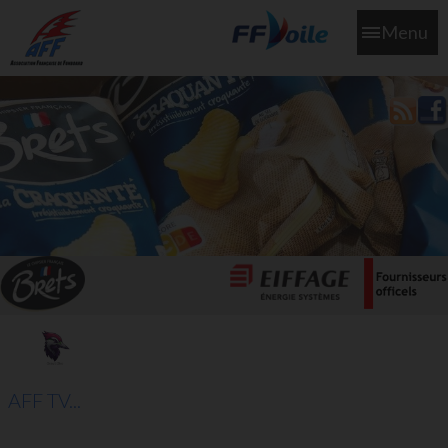
Menu
L'aff soutient les SNS253 et SNS604 qui veillent sur nous pour
que l'eau salée n'ait jamais le goût des larmes
AFF TV...