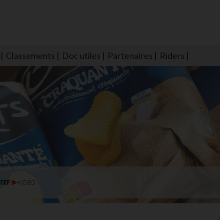
Classements
Doc utiles
Partenaires
Riders
NS604 qui veillent sur nous pour que l'eau salée n'ait jamais le goû
larmes