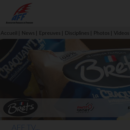
Accueil
News
Epreuves
Disciplines
Photos
Videos
L'aff soutient les SNS253 et S
AFF TV...