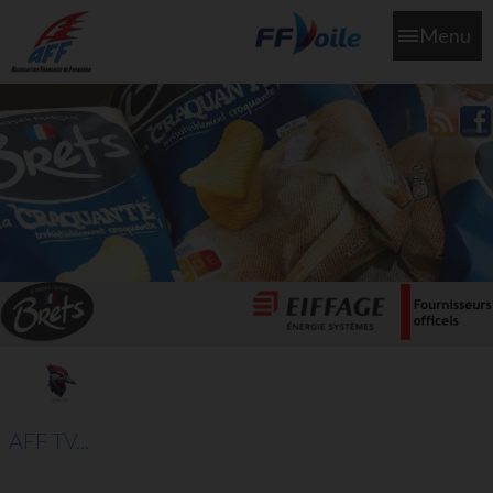
Menu
L'aff soutient les SNS253 et SNS604 qui veillent sur nous pour
que l'eau salée n'ait jamais le goût des larmes
AFF TV...