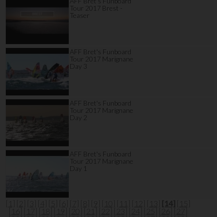
AFF Bret's Funboard
Tour 2017 Brest -
Teaser
AFF Bret's Funboard
Tour 2017 Marignane
Day 3
AFF Bret's Funboard
Tour 2017 Marignane
Day 2
AFF Bret's Funboard
Tour 2017 Marignane
Day 1
[1]
[2]
[3]
[4]
[5]
[6]
[7]
[8]
[9]
[10]
[11]
[12]
[13]
[14]
[15]
[16]
[17]
[18]
[19]
[20]
[21]
[22]
[23]
[24]
[25]
[26]
[27]