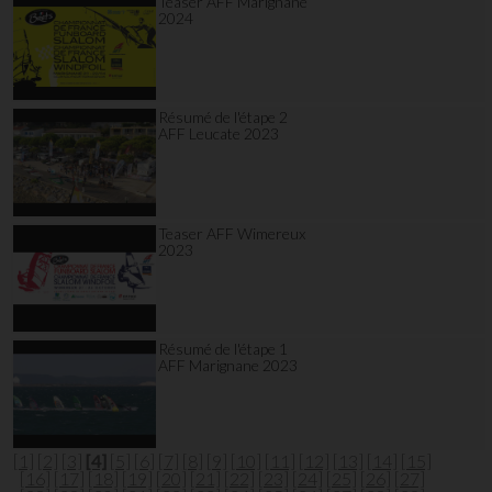
Teaser AFF Marignane
2024
Résumé de l'étape 2
AFF Leucate 2023
Teaser AFF Wimereux
2023
Résumé de l'étape 1
AFF Marignane 2023
[1]
[2]
[3]
[4]
[5]
[6]
[7]
[8]
[9]
[10]
[11]
[12]
[13]
[14]
[15]
[16]
[17]
[18]
[19]
[20]
[21]
[22]
[23]
[24]
[25]
[26]
[27]