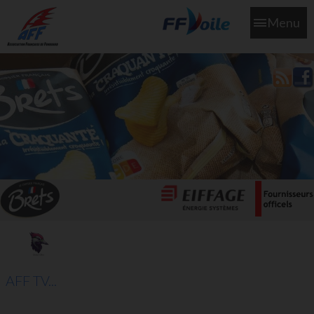
Menu
L'aff soutient les SNS253 et SNS604 qui veillent sur nous pour
que l'eau salée n'ait jamais le goût des larmes
AFF TV...