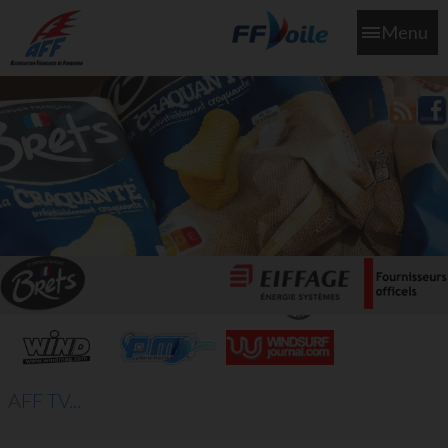
Menu
L'aff soutient les SNS253 et SNS604 qui veillent sur nous pour
que l'eau salée n'ait jamais le goût des larmes
AFF TV...