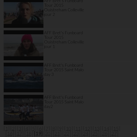
AFF Bret's Funboard
Tour 2015
Ouistreham Colleville
jour 2
AFF Bret's Funboard
Tour 2015
Ouistreham Colleville
jour 1
AFF Bret's Funboard
Tour 2015 Saint Malo
day 3
AFF Bret's Funboard
Tour 2015 Saint Malo
day2
[1]
[2]
[3]
[4]
[5]
[6]
[7]
[8]
[9]
[10]
[11]
[12]
[13]
[14]
[15]
[16]
[17]
[18]
[19]
[20]
[21]
[22]
[23]
[24]
[25]
[26]
[27]