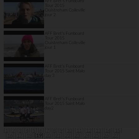
AFF Bret's Funboard
Tour 2015
Ouistreham Colleville
jour 2
AFF Bret's Funboard
Tour 2015
Ouistreham Colleville
jour 1
AFF Bret's Funboard
Tour 2015 Saint Malo
day 3
AFF Bret's Funboard
Tour 2015 Saint Malo
day2
[1]
[2]
[3]
[4]
[5]
[6]
[7]
[8]
[9]
[10]
[11]
[12]
[13]
[14]
[15]
[16]
[17]
[18]
[19]
[20]
[21]
[22]
[23]
[24]
[25]
[26]
[27]