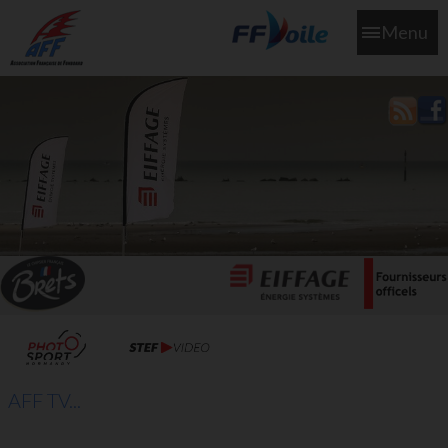
Menu
L'aff soutient les SNS253 et SNS604 qui veillent sur nous pour
que l'eau salée n'ait jamais le goût des larmes
AFF TV...