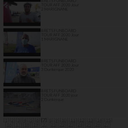
BRETS FUNBOARD
TOUR AFF 2020 Jour
2 MARIGNANE
BRETS FUNBOARD
TOUR AFF 2020 Jour
1 MARIGNANE
BRETS FUNBOARD
TOUR AFF 2020 Jour
3 Dunkerque 2020
BRETS FUNBOARD
TOUR AFF 2020 jour
2 Dunkerque
[1]
[2]
[3]
[4]
[5]
[6]
[7]
[8]
[9]
[10]
[11]
[12]
[13]
[14]
[15]
[16]
[17]
[18]
[19]
[20]
[21]
[22]
[23]
[24]
[25]
[26]
[27]