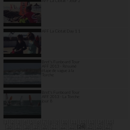
AFF La Ciotat - Jour 2
AFF La Ciotat Day 1 1
Bret's Funboard Tour
AFF 2013 - Résumé
étape de vague à la
Torche
Bret's Funboard Tour
AFF 2013 - La Torche
jour 8
[1]
[2]
[3]
[4]
[5]
[6]
[7]
[8]
[9]
[10]
[11]
[12]
[13]
[14]
[15]
[16]
[17]
[18]
[19]
[20]
[21]
[22]
[23]
[24]
[25]
[26]
[27]