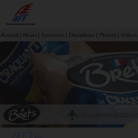
Accueil
News
Epreuves
Disciplines
Photos
Videos
L'aff soutient les SNS253 et S
AFF TV...