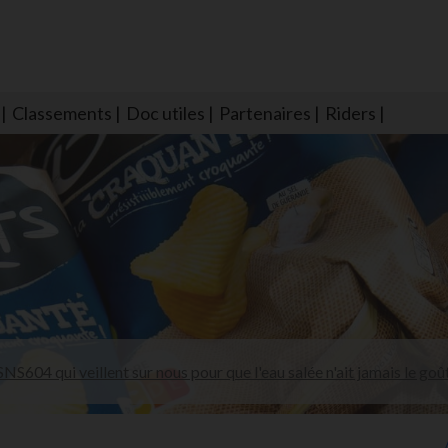
Classements
Doc utiles
Partenaires
Riders
NS604 qui veillent sur nous pour que l'eau salée n'ait jamais le goû
larmes