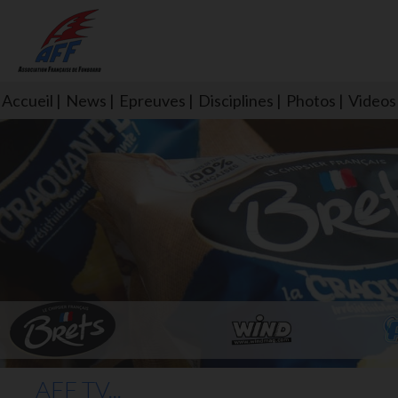
Accueil
News
Epreuves
Disciplines
Photos
Videos
L'aff soutient les SNS253 et S
AFF TV...