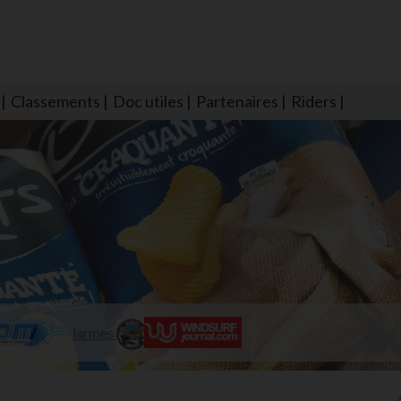
Classements
Doc utiles
Partenaires
Riders
NS604 qui veillent sur nous pour que l'eau salée n'ait jamais le goû
larmes