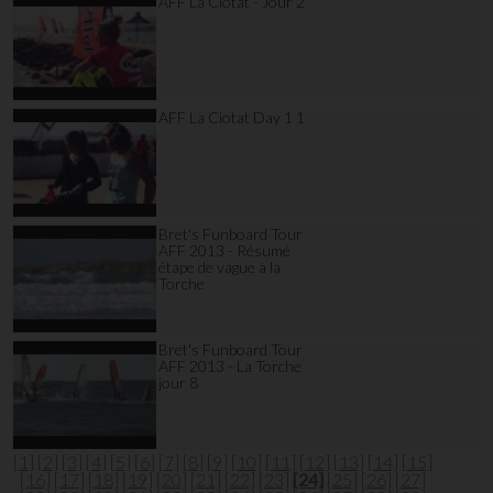
AFF La Ciotat - Jour 2
AFF La Ciotat Day 1 1
Bret's Funboard Tour
AFF 2013 - Résumé
étape de vague à la
Torche
Bret's Funboard Tour
AFF 2013 - La Torche
jour 8
[1]
[2]
[3]
[4]
[5]
[6]
[7]
[8]
[9]
[10]
[11]
[12]
[13]
[14]
[15]
[16]
[17]
[18]
[19]
[20]
[21]
[22]
[23]
[24]
[25]
[26]
[27]