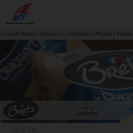
Accueil
News
Epreuves
Disciplines
Photos
Videos
L'aff soutient les SNS253 et S
AFF TV...