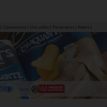
Classements
Doc utiles
Partenaires
Riders
NS604 qui veillent sur nous pour que l'eau salée n'ait jamais le goû
larmes